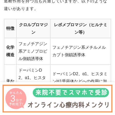
遮断作用を持つ点も共通していますが、以下のような
違いがあります。
クロルプロマジ
レボメプロマジン（ヒルナミ
特徴
ン
ン等）
フェノチアジン
化学
フェノチアジン系メチルメル
系アミノプロピ
構造
カプト側鎖誘導体
ル側鎖誘導体
ドーパミンD
ドーパミンD2、α1、ヒスタミ
2、α1、ヒスタ
主な
ンH1受容体などへの作用に加
ミンH1、ムス
作用
え、セロトニン2A受容体遮断
カリン受容体な
作用も比較的強い
ど
鎮静