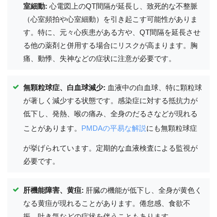
室細動:
心電図上のQT間隔が延長し、致死的な不整脈
（心室頻拍や心室細動）を引き起こす可能性がありま
す。特に、元々心疾患がある方や、QT間隔を延長させ
る他の薬剤と併用する場合にリスクが高まります。胸
痛、動悸、失神などの症状に注意が必要です。
無顆粒球症、白血球減少:
血液中の白血球、特に顆粒球
が著しく減少する状態です。感染症に対する抵抗力が
低下し、発熱、喉の痛み、全身のだるさなどが現れる
ことがあります。
PMDAの平易な解説
にも無顆粒球症
が挙げられています。定期的な血液検査による監視が
必要です。
肝機能障害、黄疸:
肝臓の機能が低下し、全身が黄色く
なる黄疸が現れることがあります。倦怠感、食欲不
振、吐き気などの症状を伴うこともあります。