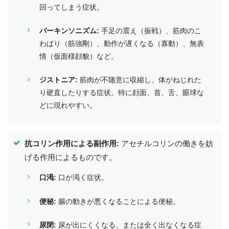
回ってしまう症状。
パーキンソニズム:
手足の震え（振戦）、筋肉のこ
わばり（筋強剛）、動作が遅くなる（寡動）、無表
情（仮面様顔貌）など。
ジストニア:
筋肉が不随意に収縮し、体がねじれた
り硬直したりする症状。特に顔面、首、舌、眼球な
どに現れやすい。
抗コリン作用による副作用:
アセチルコリンの働きを妨
げる作用によるものです。
口渇:
口が渇く症状。
便秘:
腸の動きが悪くなることによる便秘。
尿閉:
尿が出にくくなる、または全く出なくなる症