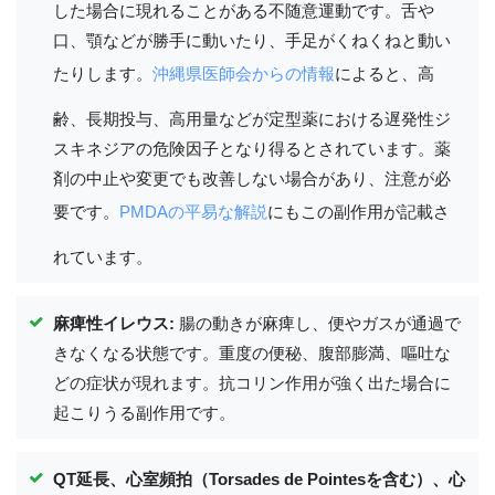
した場合に現れることがある不随意運動です。舌や
口、顎などが勝手に動いたり、手足がくねくねと動い
たりします。
沖縄県医師会からの情報
によると、高
齢、長期投与、高用量などが定型薬における遅発性ジ
スキネジアの危険因子となり得るとされています。薬
剤の中止や変更でも改善しない場合があり、注意が必
要です。
PMDAの平易な解説
にもこの副作用が記載さ
れています。
麻痺性イレウス:
腸の動きが麻痺し、便やガスが通過で
きなくなる状態です。重度の便秘、腹部膨満、嘔吐な
どの症状が現れます。抗コリン作用が強く出た場合に
起こりうる副作用です。
QT延長、心室頻拍（Torsades de Pointesを含む）、心