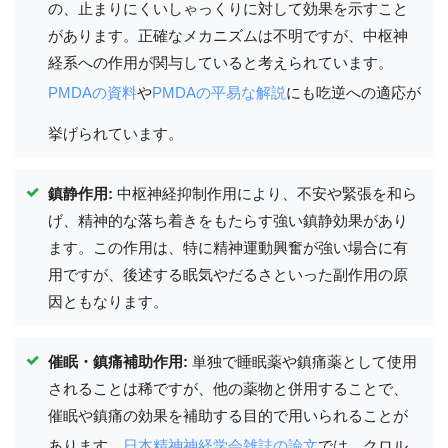
の、止まりにくいしゃっくりに対して効果を示すこと
があります。正確なメカニズムは不明ですが、中枢神
経系への作用が関与していると考えられています。
PMDAの資料
や
PMDAの平易な解説
にも吃逆への適応が
挙げられています。
鎮静作用:
中枢神経抑制作用により、不安や緊張を和ら
げ、精神的な落ち着きをもたらす強い鎮静効果があり
ます。この作用は、特に精神運動興奮が強い場合に有
用ですが、後述する眠気やだるさといった副作用の原
因ともなります。
催眠・鎮痛補助作用:
単独で睡眠薬や鎮痛薬として使用
されることは稀ですが、他の薬物と併用することで、
催眠や鎮痛の効果を補助する目的で用いられることが
あります。
日本精神神経学会雑誌の論文
では、クロル