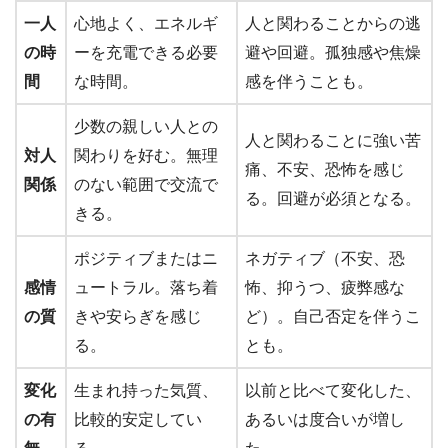
一人
心地よく、エネルギ
人と関わることからの逃
の時
ーを充電できる必要
避や回避。孤独感や焦燥
間
な時間。
感を伴うことも。
少数の親しい人との
人と関わることに強い苦
対人
関わりを好む。無理
痛、不安、恐怖を感じ
関係
のない範囲で交流で
る。回避が必須となる。
きる。
ポジティブまたはニ
ネガティブ（不安、恐
感情
ュートラル。落ち着
怖、抑うつ、疲弊感な
の質
きや安らぎを感じ
ど）。自己否定を伴うこ
る。
とも。
変化
生まれ持った気質、
以前と比べて変化した、
の有
比較的安定してい
あるいは度合いが増し