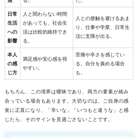
無
る。
た。
日常
人と関わらない時間
人との接触を避けるあま
生活
があっても、社会生
り、仕事や学業、日常生
への
活は比較的維持でき
活に支障が出る。
影響
る。
本人
苦痛や辛さを感じてい
満足感や安心感を得
の感
る。自分を責める場合
やすい。
じ方
も。
もちろん、この境界は曖昧であり、両方の要素が絡み
合っている場合もあります。大切なのは、ご自身の感
覚に正直になり、「辛いな」「いつもと違うな」と感
じたら、そのサインを見過ごさないことです。